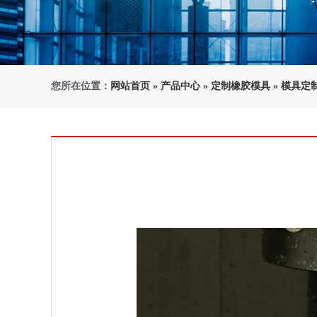
您所在位置：
网站首页
»
产品中心
»
定制橡胶模具
»
模具定