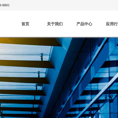
9801
首页
关于我们
产品中心
应用行