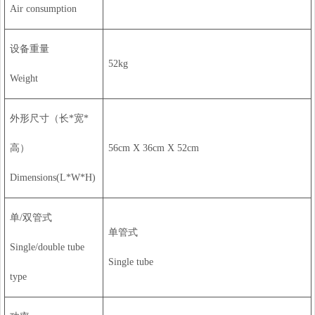
Air consumption
设备重量
52kg
Weight
外形尺寸（长*宽*
高）
56cm X 36cm X 52cm
Dimensions(L*W*H)
单/双管式
单管式
Single/double tube
Single tube
type